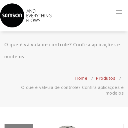
Reconhecida internacionalmente como sinônimo de alta-
Togg
qualidade de serviço, espirito empreendedor e uma força
navi
inovadora. Atuando com Válvulas Globo de Controle, Válvulas
Auto-operadas, Sistemas de Controle e Automatização.
O que é válvula de controle? Confira aplicações e
modelos
Home
/
Produtos
/
O que é válvula de controle? Confira aplicações e
modelos