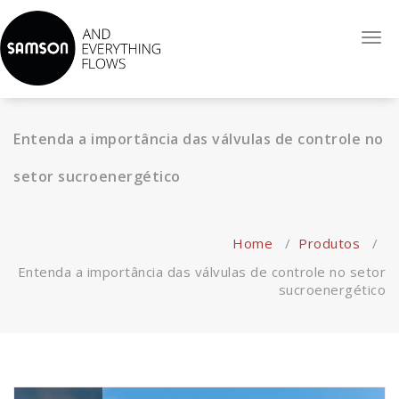
Reconhecida internacionalmente como sinônimo de alta-
Togg
qualidade de serviço, espirito empreendedor e uma força
navi
inovadora. Atuando com Válvulas Globo de Controle, Válvulas
Auto-operadas, Sistemas de Controle e Automatização.
Entenda a importância das válvulas de controle no
setor sucroenergético
Home
/
Produtos
/
Entenda a importância das válvulas de controle no setor
sucroenergético