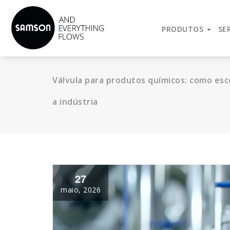
Reconhecida internacionalmente como sinônimo de alta-qua
operadas, Sistemas de Controle e Automatização.
PRODUTOS
SE
Válvula para produtos químicos: como esc
a indústria
27
maio, 2026