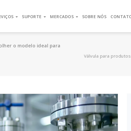
lidade de serviço, espirito empreendedor e uma força inovad
RVIÇOS
SUPORTE
MERCADOS
SOBRE NÓS
CONTAT
olher o modelo ideal para
Válvula para produtos