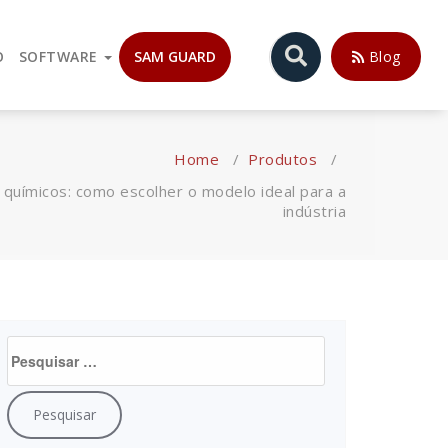
ora. Atuando com Válvulas Globo de Controle, Válvulas Auto-
O
SOFTWARE
SAM GUARD
Blog
Home
/
Produtos
/
 químicos: como escolher o modelo ideal para a
indústria