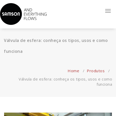
Reconhecida internacionalmente como sinônimo de alta-
Togg
qualidade de serviço, espirito empreendedor e uma força
navi
inovadora. Atuando com Válvulas Globo de Controle, Válvulas
Auto-operadas, Sistemas de Controle e Automatização.
Válvula de esfera: conheça os tipos, usos e como
funciona
Home
/
Produtos
/
Válvula de esfera: conheça os tipos, usos e como
funciona