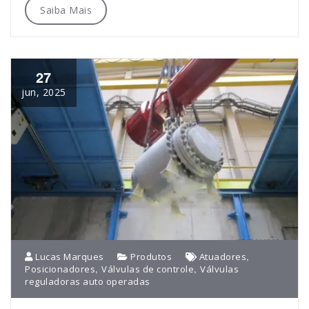
Saiba Mais
27
jun, 2025
,
Lucas Marques
Produtos
Atuadores
,
,
Posicionadores
Válvulas de controle
Válvulas
reguladoras auto operadas