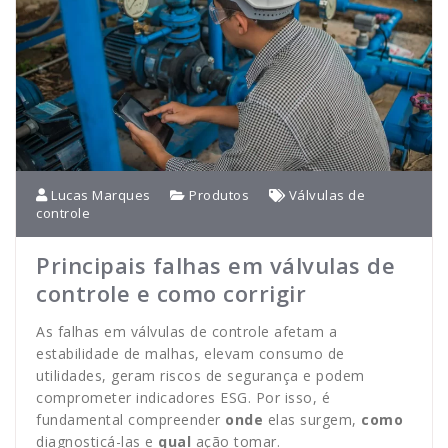
Lucas Marques
Produtos
Válvulas de
controle
Principais falhas em válvulas de
controle e como corrigir
As falhas em válvulas de controle afetam a
estabilidade de malhas, elevam consumo de
utilidades, geram riscos de segurança e podem
comprometer indicadores ESG. Por isso, é
fundamental compreender
onde
elas surgem,
como
diagnosticá-las e
qual
ação tomar.