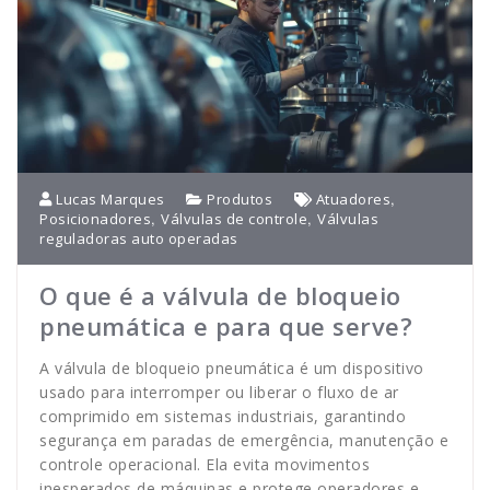
,
Lucas Marques
Produtos
Atuadores
,
,
Posicionadores
Válvulas de controle
Válvulas
reguladoras auto operadas
O que é a válvula de bloqueio
pneumática e para que serve?
A válvula de bloqueio pneumática é um dispositivo
usado para interromper ou liberar o fluxo de ar
comprimido em sistemas industriais, garantindo
segurança em paradas de emergência, manutenção e
controle operacional. Ela evita movimentos
inesperados de máquinas e protege operadores e