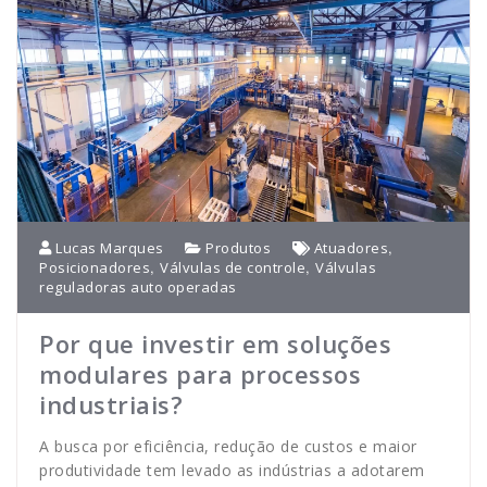
,
Lucas Marques
Produtos
Atuadores
,
,
Posicionadores
Válvulas de controle
Válvulas
reguladoras auto operadas
Por que investir em soluções
modulares para processos
industriais?
A busca por eficiência, redução de custos e maior
produtividade tem levado as indústrias a adotarem