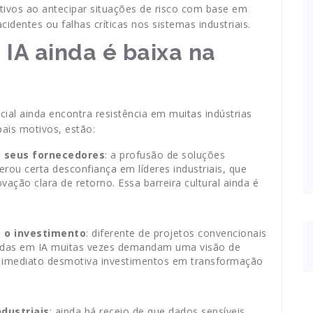
ivos ao antecipar situações de risco com base em
cidentes ou falhas críticas nos sistemas industriais.
IA ainda é baixa na
ficial ainda encontra resistência em muitas indústrias
ipais motivos, estão:
m seus fornecedores
: a profusão de soluções
ou certa desconfiança em líderes industriais, que
ção clara de retorno. Essa barreira cultural ainda é
e o investimento
: diferente de projetos convencionais
eadas em IA muitas vezes demandam uma visão de
OI imediato desmotiva investimentos em transformação
dustriais
: ainda há receio de que dados sensíveis