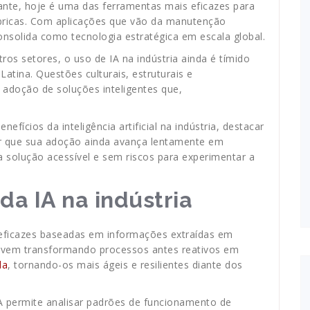
stante, hoje é uma das ferramentas mais eficazes para
bricas. Com aplicações que vão da manutenção
consolida como tecnologia estratégica em escala global.
os setores, o uso de IA na indústria ainda é tímido
atina. Questões culturais, estruturais e
 adoção de soluções inteligentes que,
efícios da inteligência artificial na indústria, destacar
por que sua adoção ainda avança lentamente em
 solução acessível e sem riscos para experimentar a
da IA na indústria
 eficazes baseadas em informações extraídas em
tria vem transformando processos antes reativos em
da
, tornando-os mais ágeis e resilientes diante dos
IA permite analisar padrões de funcionamento de