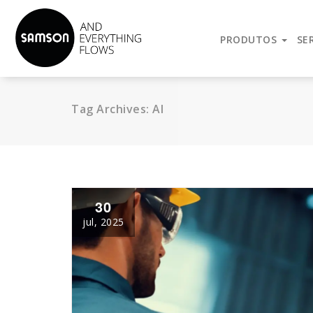
Reconhecida internacionalmente como sinônimo de alta-qua
operadas, Sistemas de Controle e Automatização.
PRODUTOS
SE
Tag Archives: AI
30
jul, 2025