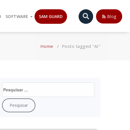
ora. Atuando com Válvulas Globo de Controle, Válvulas Auto-
O
SOFTWARE
SAM GUARD
Blog
Home
/
Posts tagged "AI"