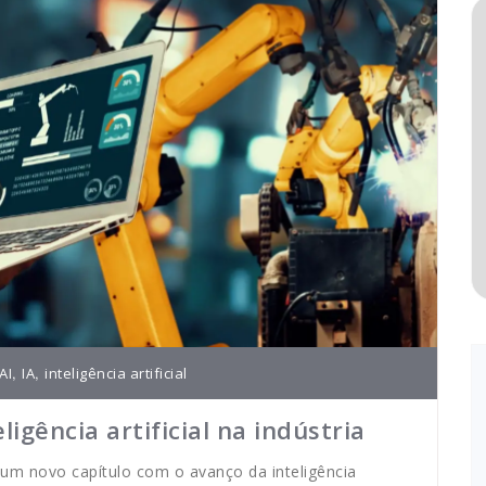
,
,
AI
IA
inteligência artificial
ligência artificial na indústria
 um novo capítulo com o avanço da inteligência