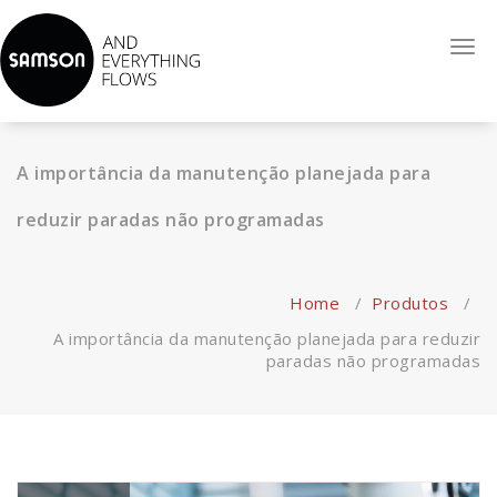
Reconhecida internacionalmente como sinônimo de alta-
Togg
qualidade de serviço, espirito empreendedor e uma força
navi
inovadora. Atuando com Válvulas Globo de Controle, Válvulas
Auto-operadas, Sistemas de Controle e Automatização.
A importância da manutenção planejada para
reduzir paradas não programadas
Home
/
Produtos
/
A importância da manutenção planejada para reduzir
paradas não programadas