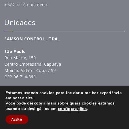
SAC de Atendimento
Unidades
SAMSON CONTROL LTDA.
São Paulo
Rua Matrix, 159
Centro Empresarial Capuava
Moinho Velho - Cotia / SP
CEP 06.714-360
+55 11 4617-8181
Estamos usando cookies para lhe dar a melhor experiência
+55 11 4617-8187
em nosso site.
service-sp-br@samsongroup.com
Você pode descobrir mais sobre quais cookies estamos
configurações
.
usando ou desligá-los em
________________
ENTRE EM CONTATO
Aceitar
Bahia