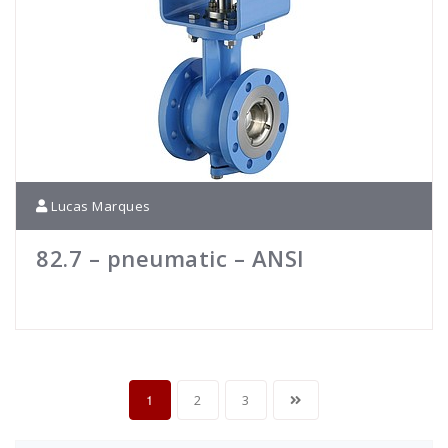
Lucas Marques
82.7 – pneumatic – ANSI
1
2
3