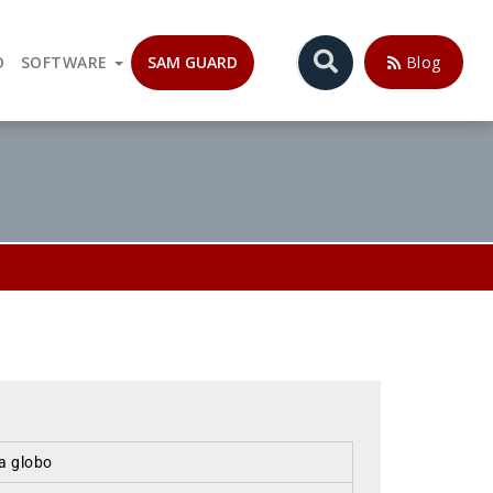
ora. Atuando com Válvulas Globo de Controle, Válvulas Auto-
O
SOFTWARE
SAM GUARD
Blog
a globo