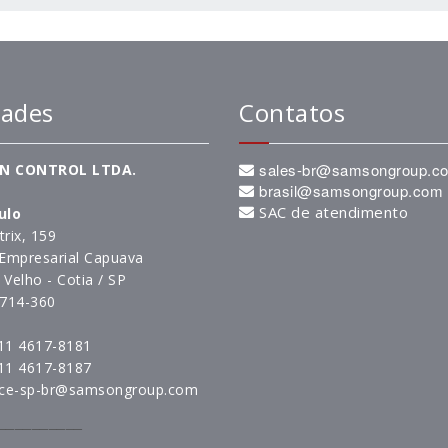
ades
Contatos
sales-br@samsongroup.c
N CONTROL LTDA.
brasil@samsongroup.com
SAC de atendimento
ulo
rix, 159
Empresarial Capuava
Velho - Cotia / SP
.714-360
11 4617-8181
11 4617-8187
ice-sp-br@samsongroup.com
__________