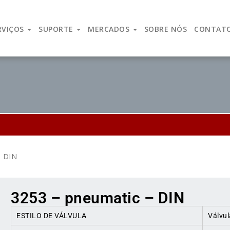
lidade de serviço, espirito empreendedor e uma força inovad
RVIÇOS
SUPORTE
MERCADOS
SOBRE NÓS
CONTAT
– DIN
3253 – pneumatic – DIN
ESTILO DE VÁLVULA
Válvul