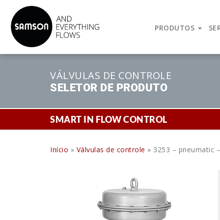
Reconhecida internacionalmente como sinônimo de alta-qua
operadas, Sistemas de Controle e Automatização.
PRODUTOS
SE
VÁLVULAS DE CONTROLE
SELETOR DE PRODUTO
SMART IN FLOW CONTROL
Início
»
Válvulas de controle
»
3253 – pneumatic 