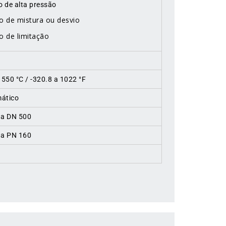
o de alta pressão
ço de mistura ou desvio
o de limitação
 550 °C / -320.8 a 1022 °F
ático
 a DN 500
 a PN 160