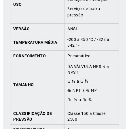
USO
Serviço de baixa
pressão
VERSÃO
ANSI
-200 a 450 °C / -328 a
TEMPERATURA MÉDIA
842 °F
FORNECIMENTO
Pneumático
DA VÁLVULA NPS ½ a
NPS 1
G ⅜ a G ¾
TAMANHO
⅜ NPT a ¾ NPT
Rc ⅜ a Rc ¾
CLASSIFICAÇÃO DE
Classe 150 a Classe
PRESSÃO
2500